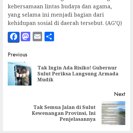
kebersamaan lintas budaya dan agama,
yang selama ini menjadi bagian dari
kehidupan sosial di daerah tersebut. (AG’Q)
Facebook
Mastodon
Email
Share
Post
Previous
navigation
Tak Ingin Ada Risiko! Gubernur
Pre
Sulut Periksa Langsung Armada
pos
Mudik
Next
Tak Semua Jalan di Sulut
Next
Kewenangan Provinsi, Ini
post:
Penjelasannya