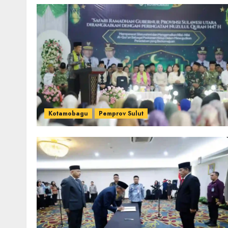
Kotamobagu
Pemprov Sulut