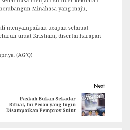
 senantiasa menjadi sumber kekuatan
m membangun Minahasa yang maju,
bali menyampaikan ucapan selamat
uruh umat Kristiani, disertai harapan
.
pnya. (AG’Q)
Next
Paskah Bukan Sekadar
Previous
Next
i
Ritual, Ini Pesan yang Ingin
post:
post:
Disampaikan Pemprov Sulut