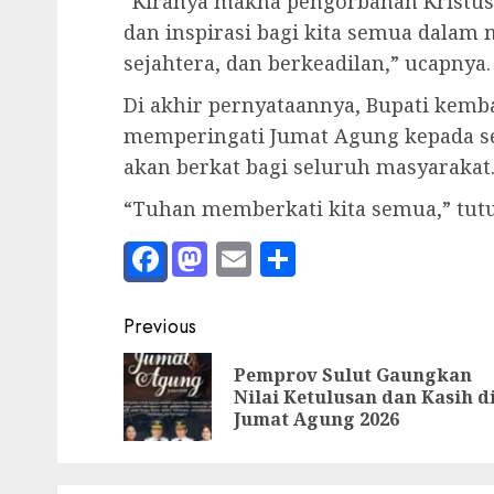
“Kiranya makna pengorbanan Kristus
dan inspirasi bagi kita semua dala
sejahtera, dan berkeadilan,” ucapnya.
Di akhir pernyataannya, Bupati kem
memperingati Jumat Agung kepada sel
akan berkat bagi seluruh masyarakat
“Tuhan memberkati kita semua,” tutu
Facebook
Mastodon
Email
Share
Post
Previous
navigation
Pemprov Sulut Gaungkan
Nilai Ketulusan dan Kasih d
Jumat Agung 2026