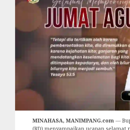
MINAHASA, MANIMPANG.com
— Bup
(RD) menyampaikan ucapan selamat 