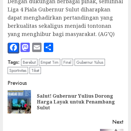
Dengan dukungan berbagai pihak, semifinal
Liga 4 Piala Gubernur Sulut diharapkan
dapat menghadirkan pertandingan yang
berkualitas sekaligus menjadi tontonan
yang menghibur bagi masyarakat. (AG’Q)
Facebook
Mastodon
Email
Share
Tags:
Berebut
Empat Tim
Final
Gubernur Yulius
Sportivitas
Tiket
Post
Previous
navigation
Salut! Gubernur Yulius Dorong
Pre
Harga Layak untuk Penambang
pos
Sulut
Next