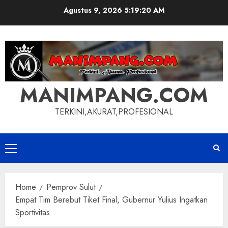
Skip
Agustus 9, 2026
5:19:21 AM
to
content
MANIMPANG.COM
TERKINI,AKURAT,PROFESIONAL
Primary
Menu
Home
Pemprov Sulut
Empat Tim Berebut Tiket Final, Gubernur Yulius Ingatkan
Sportivitas