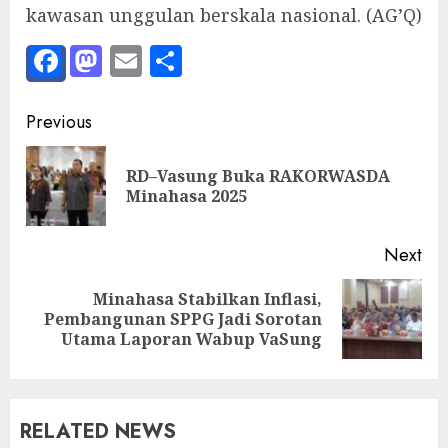
kawasan unggulan berskala nasional. (AG’Q)
Facebook
Mastodon
Email
Share
Post
Previous
navigation
RD–Vasung Buka RAKORWASDA
Pre
Minahasa 2025
pos
Next
Minahasa Stabilkan Inflasi,
Next
Pembangunan SPPG Jadi Sorotan
post:
Utama Laporan Wabup VaSung
RELATED NEWS