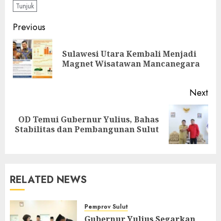
Tunjuk
Post
Previous
navigation
Sulawesi Utara Kembali Menjadi
Pre
Magnet Wisatawan Mancanegara
pos
Next
OD Temui Gubernur Yulius, Bahas
Next
Stabilitas dan Pembangunan Sulut
post:
RELATED NEWS
Pemprov Sulut
Gubernur Yulius Segarkan