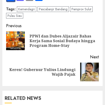
Tags:
Kemendagri
Pascabanjir Bandang
Pemprov Sulut
Pulau Siau
Post
Previous
navigation
PPWI dan Dubes Aljazair Bahas
Pre
Kerja Sama Sosial Budaya hingga
pos
Program Home-Stay
Next
Keren! Gubernur Yulius Lindungi
Next
Wajib Pajak
post:
RELATED NEWS