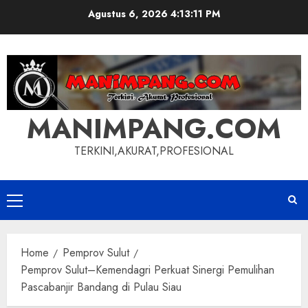
Skip
Agustus 6, 2026
4:13:11 PM
to
content
MANIMPANG.COM
TERKINI,AKURAT,PROFESIONAL
Primary
Menu
Home
Pemprov Sulut
Pemprov Sulut–Kemendagri Perkuat Sinergi Pemulihan
Pascabanjir Bandang di Pulau Siau