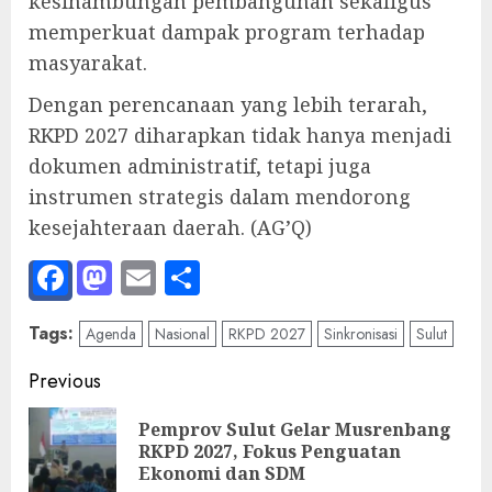
kesinambungan pembangunan sekaligus
memperkuat dampak program terhadap
masyarakat.
Dengan perencanaan yang lebih terarah,
RKPD 2027 diharapkan tidak hanya menjadi
dokumen administratif, tetapi juga
instrumen strategis dalam mendorong
kesejahteraan daerah. (AG’Q)
Facebook
Mastodon
Email
Share
Tags:
Agenda
Nasional
RKPD 2027
Sinkronisasi
Sulut
Post
Previous
navigation
Pemprov Sulut Gelar Musrenbang
Pre
RKPD 2027, Fokus Penguatan
pos
Ekonomi dan SDM