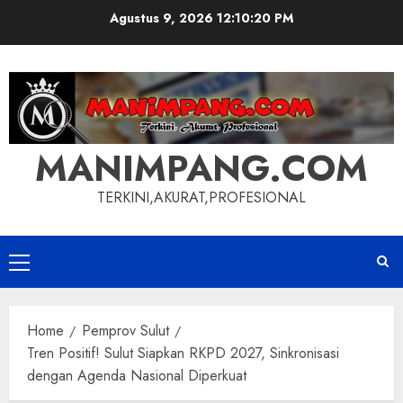
Skip
Agustus 9, 2026
12:10:21 PM
to
content
MANIMPANG.COM
TERKINI,AKURAT,PROFESIONAL
Primary
Menu
Home
Pemprov Sulut
Tren Positif! Sulut Siapkan RKPD 2027, Sinkronisasi
dengan Agenda Nasional Diperkuat