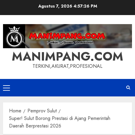
Skip
Agustus 7, 2026
4:57:27 PM
to
content
MANIMPANG.COM
TERKINI,AKURAT,PROFESIONAL
Primary
Menu
Home
Pemprov Sulut
Super! Sulut Borong Prestasi di Ajang Pemerintah
Daerah Berprestasi 2026