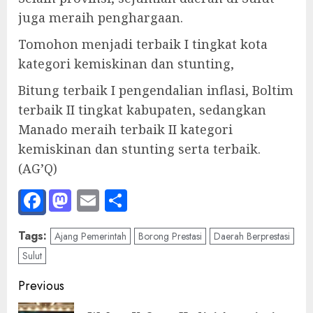
juga meraih penghargaan.
Tomohon menjadi terbaik I tingkat kota
kategori kemiskinan dan stunting,
Bitung terbaik I pengendalian inflasi, Boltim
terbaik II tingkat kabupaten, sedangkan
Manado meraih terbaik II kategori
kemiskinan dan stunting serta terbaik.
(AG’Q)
Facebook
Mastodon
Email
Share
Tags:
Ajang Pemerintah
Borong Prestasi
Daerah Berprestasi
Sulut
Post
Previous
navigation