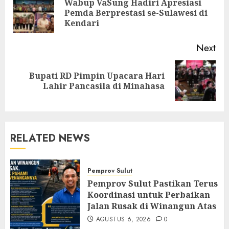
Wabup VaSung Hadiri Apresiasi
Pre
Pemda Berprestasi se-Sulawesi di
pos
Kendari
Next
Bupati RD Pimpin Upacara Hari
Next
Lahir Pancasila di Minahasa
post:
RELATED NEWS
Pemprov Sulut
Pemprov Sulut Pastikan Terus
Koordinasi untuk Perbaikan
Jalan Rusak di Winangun Atas
AGUSTUS 6, 2026
0