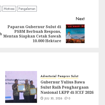
Motivasi
Pengalaman
Next
Paparan Gubernur Sulut di
PSBM Berbuah Respons,
Previous
Next
h
Mentan Siapkan Cetak Sawah
post:
post:
10.000 Hektare
Advertorial
Pemprov Sulut
Gubernur Yulius Bawa
Sulut Raih Penghargaan
Nasional LKPP di ICEF 2026
JULI 30, 2026
0