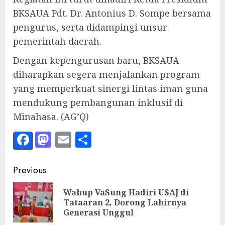
BKSAUA Pdt. Dr. Antonius D. Sompe bersama
pengurus, serta didampingi unsur
pemerintah daerah.
Dengan kepengurusan baru, BKSAUA
diharapkan segera menjalankan program
yang memperkuat sinergi lintas iman guna
mendukung pembangunan inklusif di
Minahasa. (AG’Q)
Facebook
Mastodon
Email
Share
Post
Previous
navigation
Wabup VaSung Hadiri USAJ di
Pre
Tataaran 2, Dorong Lahirnya
pos
Generasi Unggul