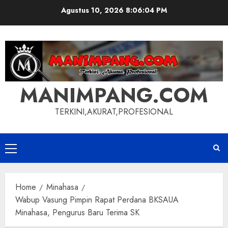
Skip
Agustus 10, 2026
8:06:04 PM
to
content
MANIMPANG.COM
TERKINI,AKURAT,PROFESIONAL
Primary
Menu
Home
Minahasa
Wabup Vasung Pimpin Rapat Perdana BKSAUA
Minahasa, Pengurus Baru Terima SK