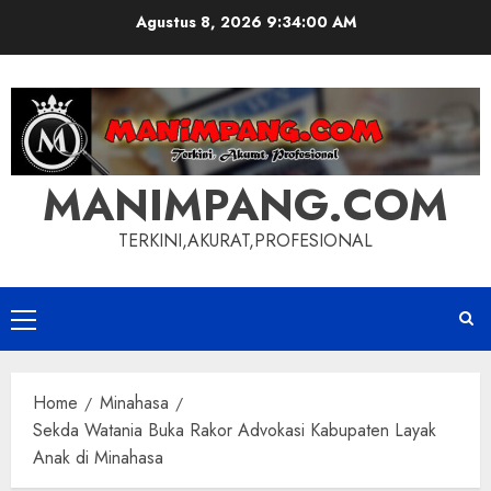
Skip
Agustus 8, 2026
9:34:00 AM
to
content
MANIMPANG.COM
TERKINI,AKURAT,PROFESIONAL
Primary
Menu
Home
Minahasa
Sekda Watania Buka Rakor Advokasi Kabupaten Layak
Anak di Minahasa