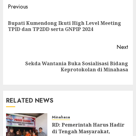
Post
Previous
navigation
Bupati Kumendong Ikuti High Level Meeting
Pre
TPID dan TP2DD serta GNPIP 2024
pos
Next
Sekda Wantania Buka Sosialisasi Bidang
Next
Keprotokolan di Minahasa
post:
RELATED NEWS
Minahasa
RD: Pemerintah Harus Hadir
di Tengah Masyarakat,