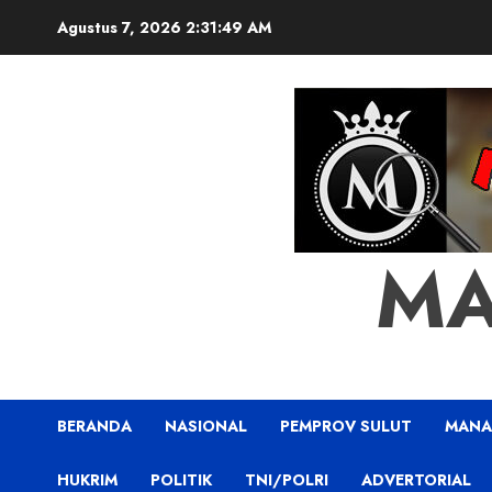
Skip
Agustus 7, 2026
2:31:50 AM
to
content
MA
BERANDA
NASIONAL
PEMPROV SULUT
MAN
HUKRIM
POLITIK
TNI/POLRI
ADVERTORIAL