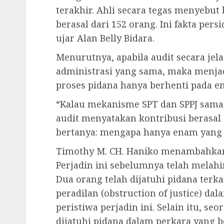
terakhir. Ahli secara tegas menyebut
berasal dari 152 orang. Ini fakta pers
ujar Alan Belly Bidara.
Menurutnya, apabila audit secara je
administrasi yang sama, maka menj
proses pidana hanya berhenti pada e
“Kalau mekanisme SPT dan SPPJ sama
audit menyatakan kontribusi berasal 
bertanya: mengapa hanya enam yang d
Timothy M. CH. Haniko menambahkan
Perjadin ini sebelumnya telah melahi
Dua orang telah dijatuhi pidana terka
peradilan (obstruction of justice) d
peristiwa perjadin ini. Selain itu, se
dijatuhi pidana dalam perkara yang 