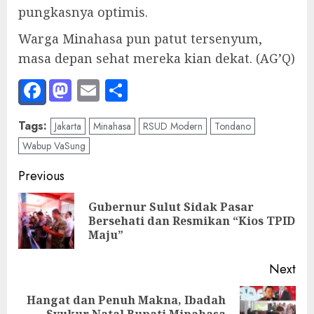
pungkasnya optimis.
Warga Minahasa pun patut tersenyum,
masa depan sehat mereka kian dekat. (AG’Q)
Facebook
Mastodon
Email
Share
Tags:
Jakarta
Minahasa
RSUD Modern
Tondano
Wabup VaSung
Post
Previous
navigation
Gubernur Sulut Sidak Pasar
Pre
Bersehati dan Resmikan “Kios TPID
pos
Maju”
Next
Hangat dan Penuh Makna, Ibadah
Next
Syukur Natal Bupati Minahasa