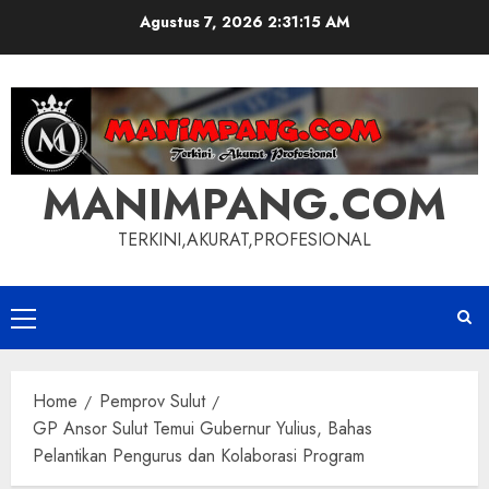
Skip
Agustus 7, 2026
2:31:15 AM
to
content
MANIMPANG.COM
TERKINI,AKURAT,PROFESIONAL
Primary
Menu
Home
Pemprov Sulut
GP Ansor Sulut Temui Gubernur Yulius, Bahas
Pelantikan Pengurus dan Kolaborasi Program