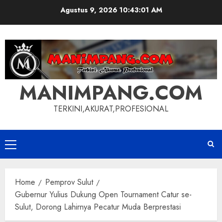
Skip
Agustus 9, 2026
10:43:02 AM
to
content
MANIMPANG.COM
TERKINI,AKURAT,PROFESIONAL
Primary
Menu
Home
Pemprov Sulut
Gubernur Yulius Dukung Open Tournament Catur se-
Sulut, Dorong Lahirnya Pecatur Muda Berprestasi