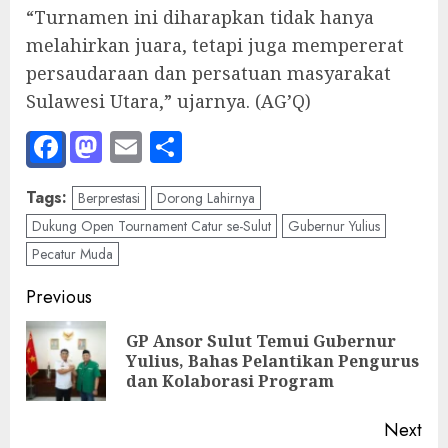
“Turnamen ini diharapkan tidak hanya
melahirkan juara, tetapi juga mempererat
persaudaraan dan persatuan masyarakat
Sulawesi Utara,” ujarnya. (AG’Q)
Facebook
Mastodon
Email
Share
Tags:
Berprestasi
Dorong Lahirnya
Dukung Open Tournament Catur se-Sulut
Gubernur Yulius
Pecatur Muda
Post
Previous
navigation
GP Ansor Sulut Temui Gubernur
Pre
Yulius, Bahas Pelantikan Pengurus
pos
dan Kolaborasi Program
Next