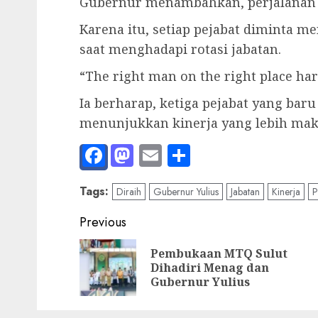
Gubernur menambahkan, perjalanan k
Karena itu, setiap pejabat diminta me
saat menghadapi rotasi jabatan.
“The right man on the right place ha
Ia berharap, ketiga pejabat yang baru
menunjukkan kinerja yang lebih maks
Facebook
Mastodon
Email
Share
Tags:
Diraih
Gubernur Yulius
Jabatan
Kinerja
P
Post
Previous
navigation
Pembukaan MTQ Sulut
Dihadiri Menag dan
Gubernur Yulius