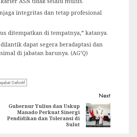
arier ASN tidak selalu mulus.
njaga integritas dan tetap profesional
rus ditempatkan di tempatnya,” katanya.
 dilantik dapat segera beradaptasi dan
imal di jabatan barunya. (AG’Q)
ejabat Definitif
Next
Gubernur Yulius dan Uskup
Manado Perkuat Sinergi
Previous
Next
Pendidikan dan Toleransi di
post:
post:
Sulut