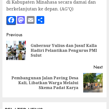
di Kabupaten Minahasa secara damai dan
berkelanjutan ke depan. (AG’Q)
Facebook
Mastodon
Email
Share
Post
Previous
navigation
Gubernur Yulius dan Jusuf Kalla
Pre
Hadiri Pelantikan Pengurus PMI
pos
Sulut
Next
Pembangunan Jalan Paving Desa
Next
Kali, Libatkan Warga Melalui
post:
Skema Padat Karya