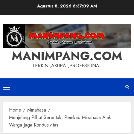
Skip
Agustus 8, 2026
6:37:09 AM
to
content
MANIMPANG.COM
TERKINI,AKURAT,PROFESIONAL
Primary
Menu
Home
Minahasa
Menjelang Pilhut Serentak, Pemkab Minahasa Ajak
Warga Jaga Kondusivitas