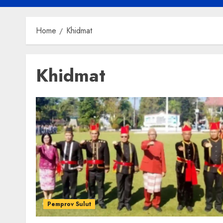
Home
Khidmat
Khidmat
Pemprov Sulut