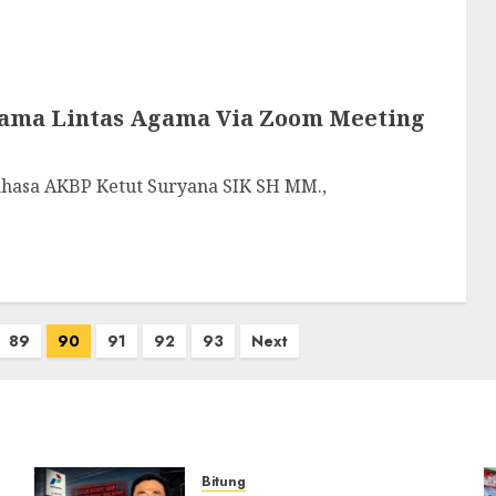
sama Lintas Agama Via Zoom Meeting
sa AKBP Ketut Suryana SIK SH MM.,
89
90
91
92
93
Next
Bitung