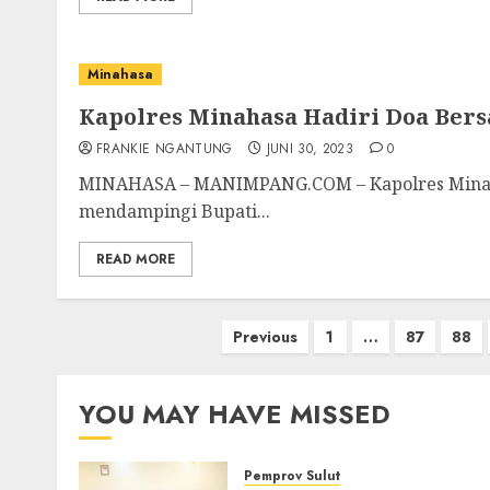
Minahasa
Kapolres Minahasa Hadiri Doa Ber
FRANKIE NGANTUNG
JUNI 30, 2023
0
MINAHASA – MANIMPANG.COM – Kapolres Minaha
mendampingi Bupati...
READ MORE
Paginasi
Previous
1
…
87
88
pos
YOU MAY HAVE MISSED
Pemprov Sulut